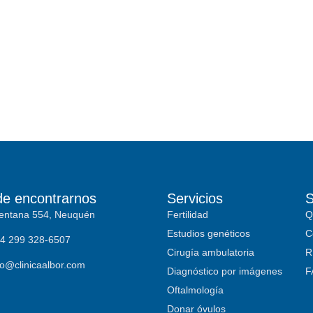
e encontrarnos
Servicios
S
entana 554, Neuquén
Fertilidad
Q
Estudios genéticos
C
4 299 328-6507
Cirugía ambulatoria
R
fo@clinicaalbor.com
Diagnóstico por imágenes
F
Oftalmología
Donar óvulos