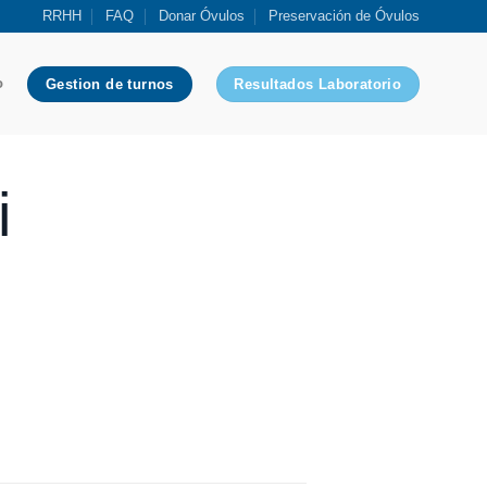
RRHH
FAQ
Donar Óvulos
Preservación de Óvulos
o
Gestion de turnos
Resultados Laboratorio
i